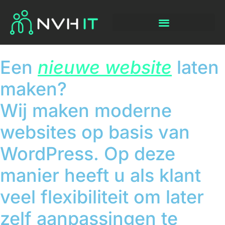
Een
nieuwe website
laten
maken?
Wij maken moderne
websites op basis van
WordPress. Op deze
manier heeft u als klant
veel flexibiliteit om later
zelf aanpassingen te