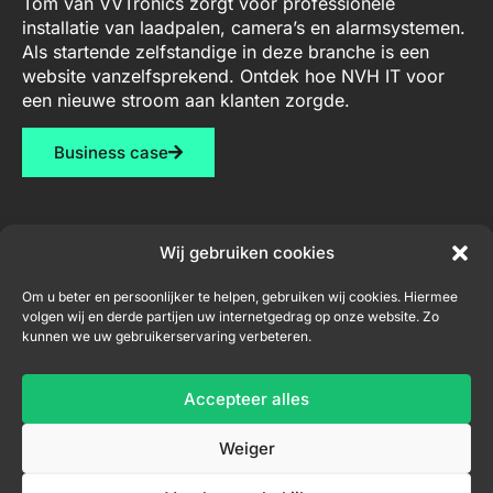
Tom van VVTronics zorgt voor professionele
installatie van laadpalen, camera’s en alarmsystemen.
Als startende zelfstandige in deze branche is een
website vanzelfsprekend. Ontdek hoe NVH IT voor
een nieuwe stroom aan klanten zorgde.
Business case
Wij gebruiken cookies
Diensten
Contact
Nieuwsbrief
Om u beter en persoonlijker te helpen, gebruiken wij cookies. Hiermee
volgen wij en derde partijen uw internetgedrag op onze website. Zo
Webdesign
niel@nvh-
kunnen we uw gebruikerservaring verbeteren.
it.be
Consultancy
+32
Accepteer alles
Inschrijven nieuwsbrief
456
04
Weiger
33
71