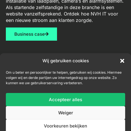
installatie van laadpalen, camera’s en alarmsystemen.
Als startende zelfstandige in deze branche is een
website vanzelfsprekend. Ontdek hoe NVH IT voor
een nieuwe stroom aan klanten zorgde.
Business case
Wij gebruiken cookies
Diensten
Contact
Nieuwsbrief
Om u beter en persoonlijker te helpen, gebruiken wij cookies. Hiermee
volgen wij en derde partijen uw internetgedrag op onze website. Zo
Webdesign
niel@nvh-
kunnen we uw gebruikerservaring verbeteren.
it.be
Consultancy
+32
Accepteer alles
Inschrijven nieuwsbrief
456
04
Weiger
33
71
Voorkeuren bekijken