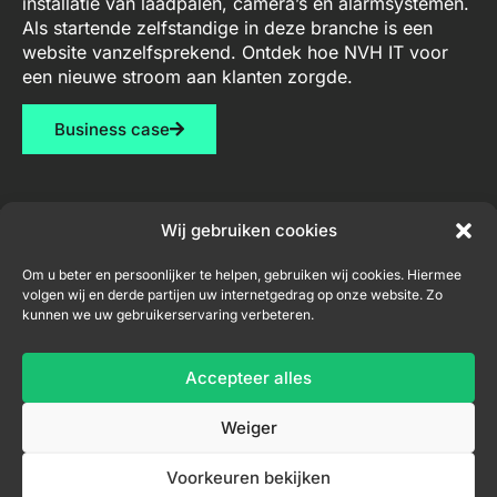
installatie van laadpalen, camera’s en alarmsystemen.
Als startende zelfstandige in deze branche is een
website vanzelfsprekend. Ontdek hoe NVH IT voor
een nieuwe stroom aan klanten zorgde.
Business case
Wij gebruiken cookies
Diensten
Contact
Nieuwsbrief
Om u beter en persoonlijker te helpen, gebruiken wij cookies. Hiermee
volgen wij en derde partijen uw internetgedrag op onze website. Zo
Webdesign
niel@nvh-
kunnen we uw gebruikerservaring verbeteren.
it.be
Consultancy
+32
Accepteer alles
Inschrijven nieuwsbrief
456
04
Weiger
33
71
Voorkeuren bekijken