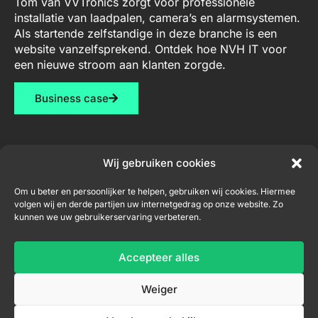
Tom van VVTronics zorgt voor professionele
installatie van laadpalen, camera’s en alarmsystemen.
Als startende zelfstandige in deze branche is een
website vanzelfsprekend. Ontdek hoe NVH IT voor
een nieuwe stroom aan klanten zorgde.
Business case
Wij gebruiken cookies
Diensten
Contact
Nieuwsbrief
Om u beter en persoonlijker te helpen, gebruiken wij cookies. Hiermee
volgen wij en derde partijen uw internetgedrag op onze website. Zo
Webdesign
niel@nvh-
kunnen we uw gebruikerservaring verbeteren.
it.be
Consultancy
+32
Accepteer alles
Inschrijven nieuwsbrief
456
04
Weiger
33
71