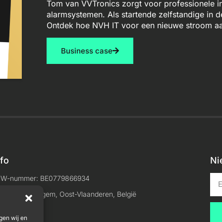
Tom van VVTronics zorgt voor professionele in
alarmsystemen. Als startende zelfstandige in 
Ontdek hoe NVH IT voor een nieuwe stroom aa
Business case
nfo
Ni
TW-nummer: BE0779866934
ocatie: Maldegem, Oost-Vlaanderen, België
gen wij en