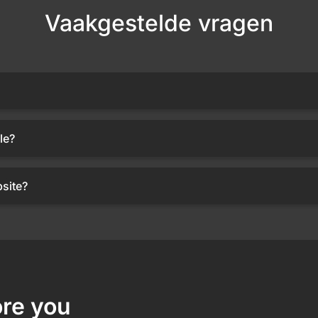
Vaakgestelde vragen
le?
site?
re you