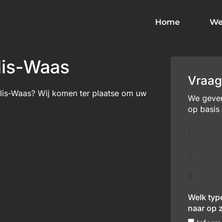
Home
We
lis-Waas
Vraag
llis-Waas? Wij komen ter plaatse om uw
We geven 
op basis
1
2
3
Welk typ
naar op 