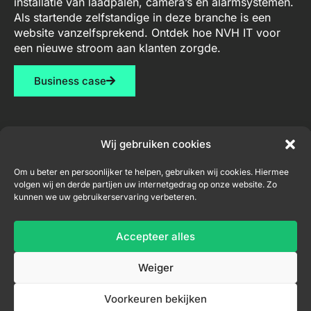
installatie van laadpalen, camera’s en alarmsystemen.
Als startende zelfstandige in deze branche is een
website vanzelfsprekend. Ontdek hoe NVH IT voor
een nieuwe stroom aan klanten zorgde.
Business case
Wij gebruiken cookies
Diensten
Contact
Nieuwsbrief
Om u beter en persoonlijker te helpen, gebruiken wij cookies. Hiermee
volgen wij en derde partijen uw internetgedrag op onze website. Zo
Webdesign
niel@nvh-
kunnen we uw gebruikerservaring verbeteren.
it.be
Consultancy
+32
Accepteer alles
Inschrijven nieuwsbrief
456
04
Weiger
33
71
Voorkeuren bekijken