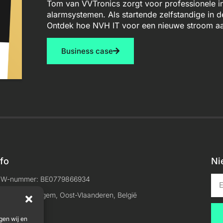
Tom van VVTronics zorgt voor professionele in
alarmsystemen. Als startende zelfstandige in 
Ontdek hoe NVH IT voor een nieuwe stroom aa
Business case
nfo
Ni
TW-nummer: BE0779866934
ocatie: Maldegem, Oost-Vlaanderen, België
gen wij en