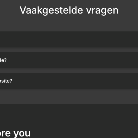
Vaakgestelde vragen
le?
site?
re you