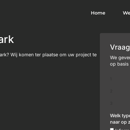
Home
We
ark
Vraag
rk? Wij komen ter plaatse om uw project te
We geven 
op basis
1
2
3
Welk typ
naar op 