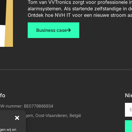
Tom van VVTronics zorgt voor professionele in
alarmsystemen. Als startende zelfstandige in 
Ontdek hoe NVH IT voor een nieuwe stroom aa
Business case
nfo
Ni
TW-nummer: BE0779866934
ocatie: Maldegem, Oost-Vlaanderen, België
gen wij en