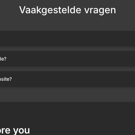
Vaakgestelde vragen
le?
site?
re you