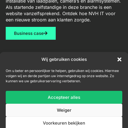
installatie van laadpalen, camera’s en alarmsystemen.
Als startende zelfstandige in deze branche is een
website vanzelfsprekend. Ontdek hoe NVH IT voor
een nieuwe stroom aan klanten zorgde.
Business case
Wij gebruiken cookies
Diensten
Contact
Nieuwsbrief
Om u beter en persoonlijker te helpen, gebruiken wij cookies. Hiermee
volgen wij en derde partijen uw internetgedrag op onze website. Zo
Webdesign
niel@nvh-
kunnen we uw gebruikerservaring verbeteren.
it.be
Consultancy
+32
Accepteer alles
Inschrijven nieuwsbrief
456
04
Weiger
33
71
Voorkeuren bekijken