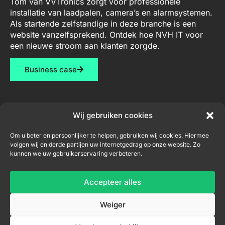
Tom van VVTronics zorgt voor professionele
installatie van laadpalen, camera’s en alarmsystemen.
Als startende zelfstandige in deze branche is een
website vanzelfsprekend. Ontdek hoe NVH IT voor
een nieuwe stroom aan klanten zorgde.
Business case
Wij gebruiken cookies
Diensten
Contact
Nieuwsbrief
Om u beter en persoonlijker te helpen, gebruiken wij cookies. Hiermee
volgen wij en derde partijen uw internetgedrag op onze website. Zo
Webdesign
niel@nvh-
kunnen we uw gebruikerservaring verbeteren.
it.be
Consultancy
+32
Accepteer alles
Inschrijven nieuwsbrief
456
04
Weiger
33
71