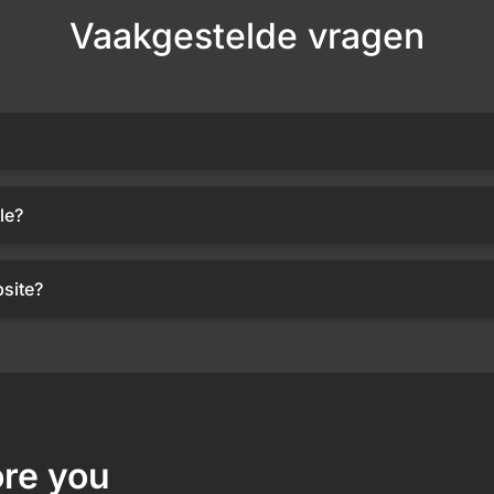
Vaakgestelde vragen
le?
site?
re you