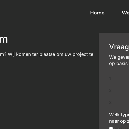
Home
We
em
Vraag
m? Wij komen ter plaatse om uw project te
We geven 
op basis
1
2
3
Welk typ
naar op 