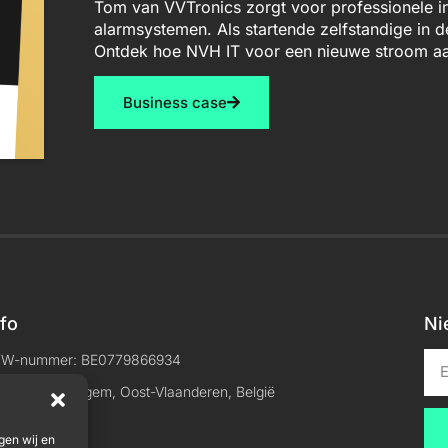
Tom van VVTronics zorgt voor professionele in
alarmsystemen. Als startende zelfstandige in 
Ontdek hoe NVH IT voor een nieuwe stroom aa
Business case
nfo
Ni
TW-nummer: BE0779866934
ocatie: Maldegem, Oost-Vlaanderen, België
gen wij en