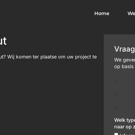
Home
We
ut
Vraag
t? Wij komen ter plaatse om uw project te
We geven 
op basis
1
2
3
Welk typ
naar op 