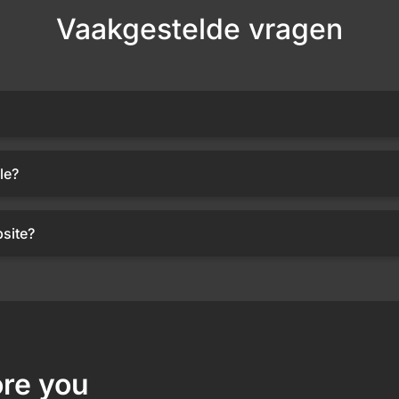
Vaakgestelde vragen
le?
site?
re you