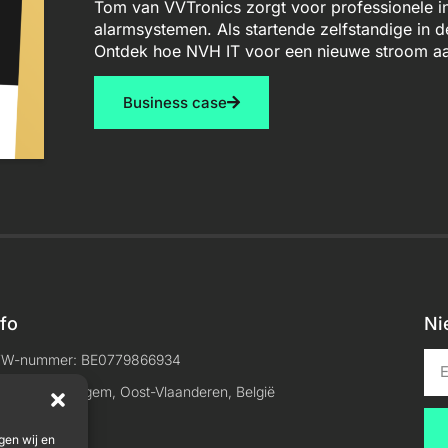
Tom van VVTronics zorgt voor professionele in
alarmsystemen. Als startende zelfstandige in 
Ontdek hoe NVH IT voor een nieuwe stroom aa
Business case
nfo
Ni
TW-nummer: BE0779866934
ocatie: Maldegem, Oost-Vlaanderen, België
gen wij en