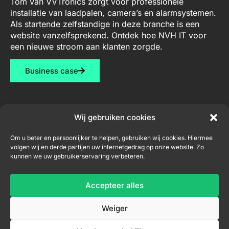
Tom van VVTronics zorgt voor professionele
installatie van laadpalen, camera’s en alarmsystemen.
Als startende zelfstandige in deze branche is een
website vanzelfsprekend. Ontdek hoe NVH IT voor
een nieuwe stroom aan klanten zorgde.
Business case
Wij gebruiken cookies
Diensten
Contact
Nieuwsbrief
Om u beter en persoonlijker te helpen, gebruiken wij cookies. Hiermee
volgen wij en derde partijen uw internetgedrag op onze website. Zo
Webdesign
niel@nvh-
kunnen we uw gebruikerservaring verbeteren.
it.be
Consultancy
+32
Accepteer alles
Inschrijven nieuwsbrief
456
04
Weiger
33
71