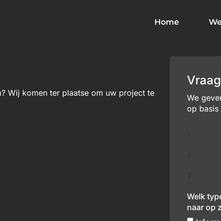
Home
We
m
Vraag
? Wij komen ter plaatse om uw project te
We geven 
op basis
1
2
3
Welk typ
naar op 