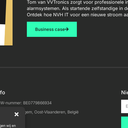
Tom van VVTronics zorgt voor professionele in
alarmsystemen. Als startende zelfstandige in 
Ontdek hoe NVH IT voor een nieuwe stroom aa
Business case
nfo
Ni
TW-nummer: BE0779866934
ocatie: Maldegem, Oost-Vlaanderen, België
gen wij en