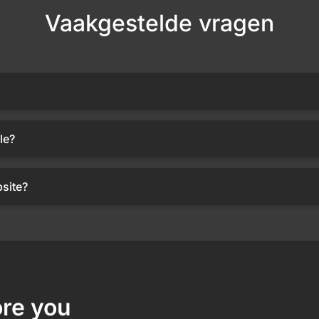
Vaakgestelde vragen
le?
site?
re you